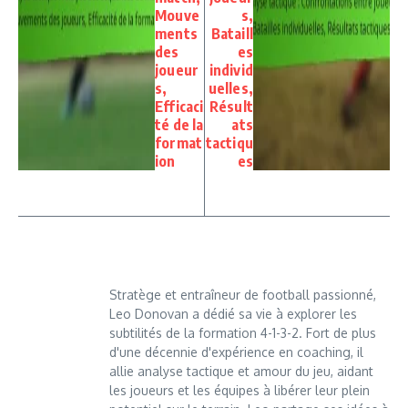
Mouve
s,
ments
Bataill
des
es
joueur
individ
s,
uelles,
Efficaci
Résult
té de la
ats
format
tactiqu
ion
es
Stratège et entraîneur de football passionné,
Leo Donovan a dédié sa vie à explorer les
subtilités de la formation 4-1-3-2. Fort de plus
d'une décennie d'expérience en coaching, il
allie analyse tactique et amour du jeu, aidant
les joueurs et les équipes à libérer leur plein