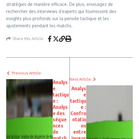
stratégies de manière efficace. De plus, envisagez de
rechercher des interviews d’experts qui fournissent des
insights plus profonds sur la pensée tactique et les
ajustements pendant les matchs.
Share this Article
Previous Article
Next Article
Analys
e
Analys
tactiqu
e
e :
tactiqu
Analys
e :
e des
Confro
séque
ntatio
nces
ns
de
entre
match,
joueur