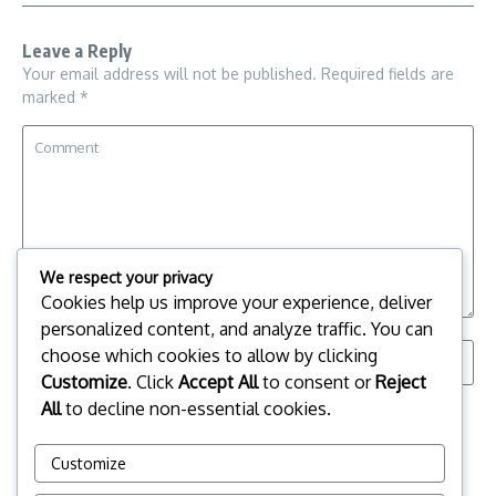
Leave a Reply
Your email address will not be published.
Required fields are
marked
*
We respect your privacy
Cookies help us improve your experience, deliver
personalized content, and analyze traffic. You can
choose which cookies to allow by clicking
Customize
. Click
Accept All
to consent or
Reject
All
to decline non-essential cookies.
Save my name, email, and website in this browser for the
next time I comment.
Customize