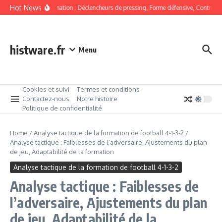
Skip to content
Hot News
4-1-3-2 Formation : Déclencheurs de pressing, Forme défensive, Contre-pres
histware.fr
Menu
Cookies et suivi
Termes et conditions
Contactez-nous
Notre histoire
Politique de confidentialité
Home
/
Analyse tactique de la formation de football 4-1-3-2
/
Analyse tactique : Faiblesses de l’adversaire, Ajustements du plan
de jeu, Adaptabilité de la formation
Analyse tactique de la formation de football 4-1-3-2
Analyse tactique : Faiblesses de
l’adversaire, Ajustements du plan
de jeu, Adaptabilité de la