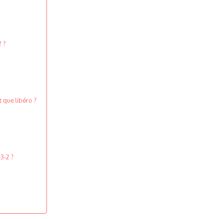
2 ?
 que libéro ?
3-2 ?