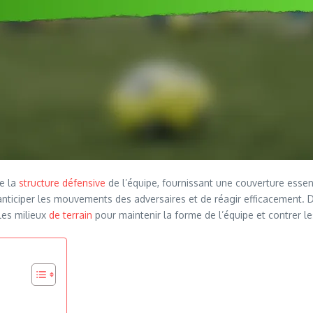
de la
structure défensive
de l’équipe, fournissant une couverture essenti
 d’anticiper les mouvements des adversaires et de réagir efficaceme
 les milieux
de terrain
pour maintenir la forme de l’équipe et contrer l