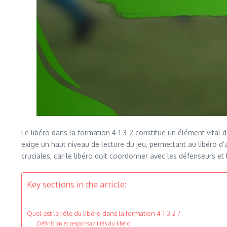
Le libéro dans la formation 4-1-3-2 constitue un élément vital 
exige un haut niveau de lecture du jeu, permettant au libéro
cruciales, car le libéro doit coordonner avec les défenseurs et
Key sections in the article:
Quel est le rôle du libéro dans la formation 4-1-3-2 ?
Définition et responsabilités du libéro