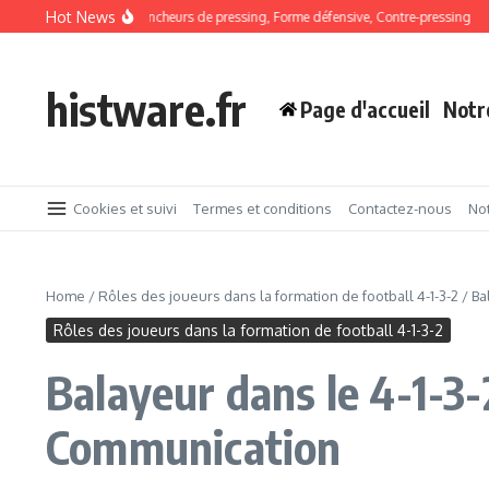
Skip to content
Hot News
2 Formation : Déclencheurs de pressing, Forme défensive, Contre-pressing
4-1-3
histware.fr
Page d'accueil
Notr
Cookies et suivi
Termes et conditions
Contactez-nous
Not
Home
/
Rôles des joueurs dans la formation de football 4-1-3-2
/
Ba
Rôles des joueurs dans la formation de football 4-1-3-2
Balayeur dans le 4-1-3-
Communication